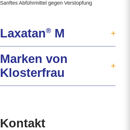
Sanftes Abführmittel gegen Verstopfung
Laxatan
®
M
®
Laxatan
M
Marken von
Verdauung
Verstopfung
Klosterfrau
Hilfreiche Tipps
Wirkstoff Macrogol
Klosterfrau
Verträglichkeit
®
Oyono
Jetzt kaufen
Syxyl
Downloads
Akkermansia Probiocult
FAQ
Kontakt
Murnauers Bachblüten
Kontakt
Cannaren-Cannaxil