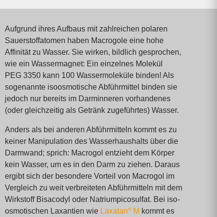
Aufgrund ihres Aufbaus mit zahlreichen polaren
Sauerstoff­atomen haben Macrogole eine hohe
Affinität zu Wasser. Sie wirken, bildlich ge­sprochen,
wie ein Wassermagnet: Ein einzelnes Molekül
PEG 3350 kann 100 Wasser­moleküle binden! Als
sogenannte isoosmotische Abführ­mittel binden sie
jedoch nur bereits im Darm­inneren vorhandenes
(oder gleichzeitig als Getränk zugeführtes) Wasser.
Anders als bei anderen Abführmitteln kommt es zu
keiner Mani­pulation des Wasser­haushalts über die
Darm­wand; sprich: Macrogol entzieht dem Körper
kein Wasser, um es in den Darm zu ziehen. Daraus
ergibt sich der besondere Vorteil von Macrogol im
Vergleich zu weit verbreiteten Abführmitteln mit dem
Wirkstoff Bisacodyl oder Natrium­pico­sulfat. Bei iso­
®
osmotischen Laxantien wie
Laxatan
M
kommt es