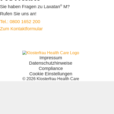
Cannaren-Cannaxil
®
Sie haben Fragen zu Laxatan
M?
®
nasic
Rufen Sie uns an!
®
neo-angin
Tel.: 0800 1652 200
Elektrolyte +
Zum Kontaktformular
®
Femannose
®
Soledum
®
Bronchicum
®
Contramutan
®
Monapax
Impressum
Datenschutzhinweise
®
Bronchostop
Compliance
®
taxofit
Cookie Einstellungen
®
Laxatan
M
© 2026
Klosterfrau Health Care
®
Euminz
®
anginetten
®
Laryngomedin
®
allergin
®
Sinulind