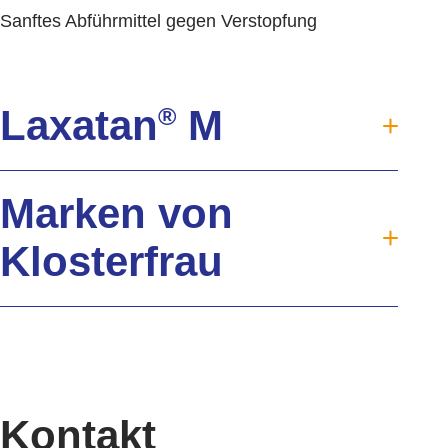
Sanftes Abführmittel gegen Verstopfung
Laxatan
®
M
®
Laxatan
M
Marken von
Verdauung
Verstopfung
Klosterfrau
Hilfreiche Tipps
Wirkstoff Macrogol
Klosterfrau
Verträglichkeit
®
Oyono
Jetzt kaufen
Syxyl
Downloads
Akkermansia Probiocult
FAQ
Kontakt
Murnauers Bachblüten
Kontakt