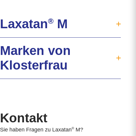
Laxatan
®
M
®
Laxatan
M
Marken von
Verdauung
Verstopfung
Klosterfrau
Hilfreiche Tipps
Wirkstoff Macrogol
Klosterfrau
Verträglichkeit
®
Oyono
Jetzt kaufen
Syxyl
Downloads
Akkermansia Probiocult
FAQ
Kontakt
Murnauers Bachblüten
Kontakt
Cannaren-Cannaxil
®
Sie haben Fragen zu Laxatan
M?
®
nasic