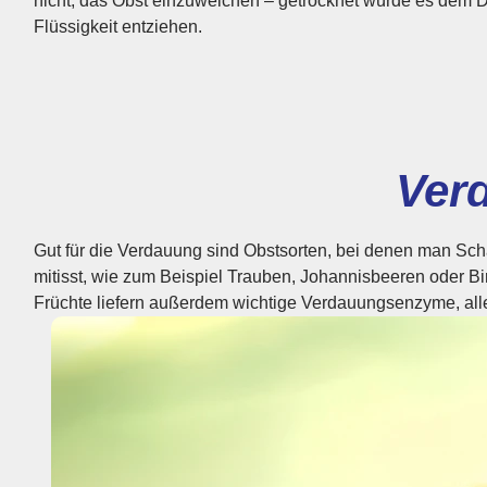
nicht, das Obst einzuweichen – getrocknet würde es dem D
Flüssigkeit entziehen.
Ver
Gut für die Verdauung sind Obstsorten, bei denen man Sch
Papaya. Eine richtige Heil­frucht ist die Ananas: Eine Sch
mitisst, wie zum Beispiel Trauben, Johannisbeeren oder Bi
Früchte liefern außerdem wichtige Verdauungs­enzyme, al