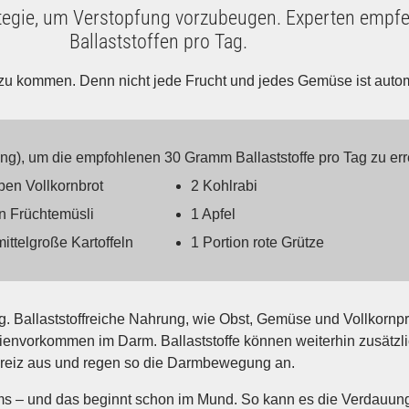
Strategie, um Verstopfung vorzubeugen. Experten em
Ballaststoffen pro Tag.
e zu kommen. Denn nicht jede Frucht und jedes Gemüse ist automa
ng), um die empfohlenen 30 Gramm Ballaststoffe pro Tag zu err
ben Vollkornbrot
2 Kohlrabi
on Früchtemüsli
1 Apfel
mittelgroße Kartoffeln
1 Portion rote Grütze
 Ballaststoffreiche Nahrung, wie Obst, Gemüse und Vollkorn­pr
rien­vorkommen im Darm. Ballast­stoffe können weiterhin zusätzl
s­reiz aus und regen so die Darm­bewegung an.
s – und das beginnt schon im Mund. So kann es die Verdauung 