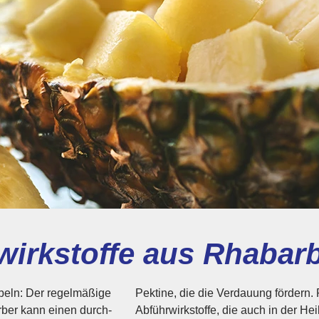
wirkstoffe aus Rhabar
beln: Der regelmäßige
um enthält dieselben
ber kann einen durch­
Abführ­wirkstoffe, die auch in der 