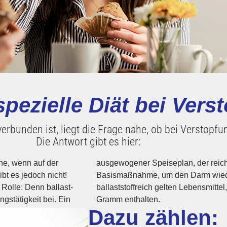
spezielle Diät bei Ver
rbunden ist, liegt die Frage nahe, ob bei Verstopfu
Die Antwort gibt es hier:
ne, wenn auf der
, ist eine wichtige
ibt es jedoch nicht!
en. Als besonders
 Rolle: Denn ballast­
Ballast­stoffe pro 100
gs­tätigkeit bei. Ein
Gramm enthalten.
Dazu zählen: