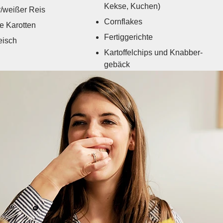
Kekse, Kuchen)
r/weißer Reis
Cornflakes
e Karotten
Fertiggerichte
eisch
Kartoffelchips und Knabber­
gebäck