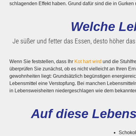
schlagenden Effekt haben. Grund dafür sind die in Gurken
Welche Le
Je süßer und fetter das Essen, desto höher da
Wenn Sie feststellen, dass Ihr
Kot hart wird
und die Stuhlfr
schließt den Magen“. Auch Schwarztee hat 
überprüfen Sie zu­nächst, ob es nicht vielleicht an Ihren Er
ihn zu lange ziehen lässt. Grund dafür sind die darin enthaltenen Gerb­
gewohnheiten liegt: Grundsätzlich begünstigen energiereich
erst bei längerer Ziehzeit frei werden. Die früher als verst
Lebens­mittel eine Verstopfung. Bei manchen Lebens­mitteln
Banane hingegen können Sie bedenkenlos verzehren – s
in Lebens­weisheiten niedergeschlagen wie dem bekannte
Auf diese Lebensm
Schoko