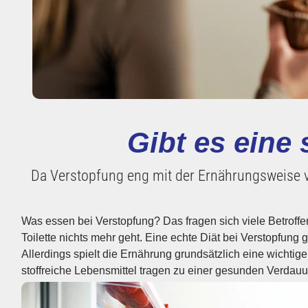
Gibt es eine 
Da Verstopfung eng mit der Ernährungsweise ve
Was essen bei Verstopfung? Das fragen sich viele Betroffe
ausge­wogener Speiseplan, der reichlich Ballast­stoffe beinhaltet
Toilette nichts mehr geht. Eine echte Diät bei Verstopfung g
Basis­maß­nahme, um den Darm wieder auf Trab zu bring
Allerdings spielt die Ernährung grund­sätzlich eine wichtige
ballast­stoff­reich gelten Lebens­mittel, die mehr als 5 Gramm 
stoff­reiche Lebens­mittel tragen zu einer gesunden Verdauun