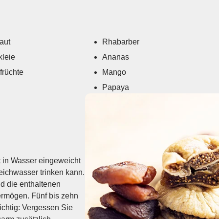
aut
Rhabarber
leie
Ananas
früchte
Mango
Papaya
 in Wasser eingeweicht
ich­wasser trinken kann.
d die ent­haltenen
vermögen. Fünf bis zehn
ichtig: Vergessen Sie