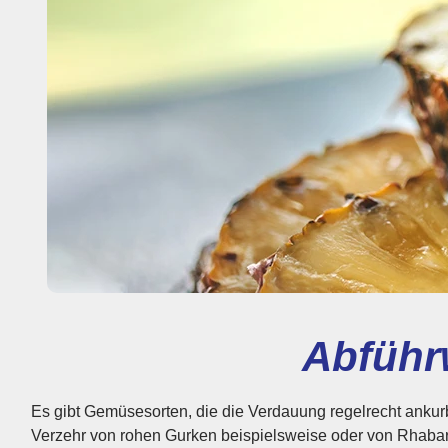
Abführ
Es gibt Gemüsesorten, die die Verdauung regelrecht ankur
Pektine, die die Verdauung fördern. Rhabarber wieder
Verzehr von rohen Gurken beispielsweise oder von Rhabar