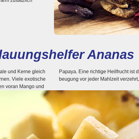
arm zusätzlich
dauungshelfer Ananas
ale und Kerne gleich
eibe Ananas, zur Vor­
rnen. Viele exotische
beugung vor jeder Mahlzeit verzehrt,
len voran Mango und