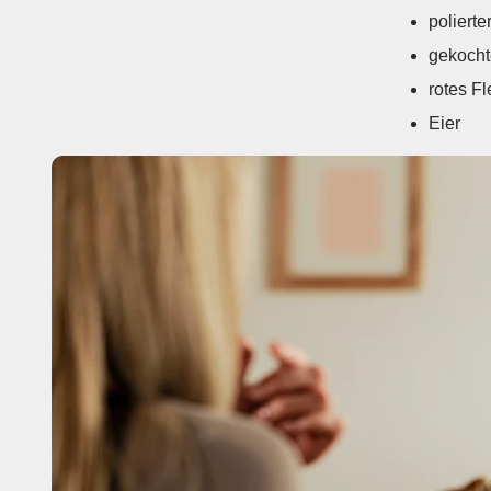
polierte
gekocht
rotes Fl
Eier