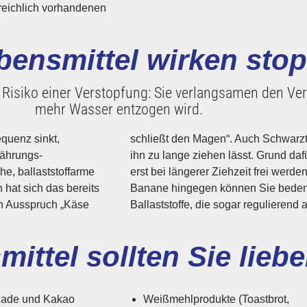
 reichlich vorhandenen
bensmittel wirken sto
s Risiko einer Verstopfung: Sie verlangsamen den 
mehr Wasser entzogen wird.
equenz sinkt,
eine stopfende Wirkung, wenn man
nährungs­
stoffe, die
e, ballaststoff­arme
opfend vielgeschmähte
 hat sich das bereits
ie enthält Pektine,
n Ausspruch „Käse
Ballaststoffe, die sogar regulierend
ittel sollten Sie liebe
lade und Kakao
Weißmehl­produkte (Toast­brot,