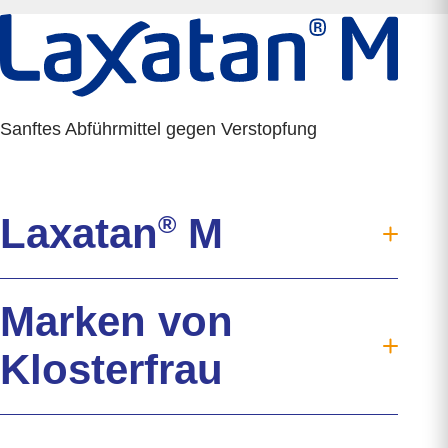
Sanftes Abführmittel gegen Verstopfung
Laxatan
®
M
®
Laxatan
M
Marken von
Verdauung
Verstopfung
Klosterfrau
Hilfreiche Tipps
Wirkstoff Macrogol
Klosterfrau
Verträglichkeit
®