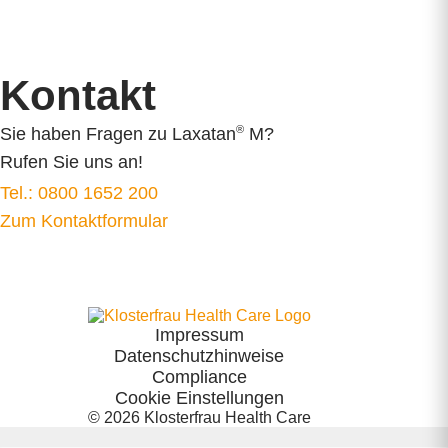
Oyono
Jetzt kaufen
Syxyl
Downloads
Akkermansia Probiocult
FAQ
Kontakt
Murnauers Bachblüten
Kontakt
Cannaren-Cannaxil
®
Sie haben Fragen zu Laxatan
M?
®
nasic
Rufen Sie uns an!
®
neo-angin
Tel.: 0800 1652 200
Elektrolyte +
Zum Kontaktformular
®
Femannose
®
Soledum
®
Bronchicum
®
Contramutan
®
Monapax
Impressum
Datenschutzhinweise
®
Bronchostop
Compliance
®
taxofit
Cookie Einstellungen
®
Laxatan
M
© 2026
Klosterfrau Health Care
®
Euminz