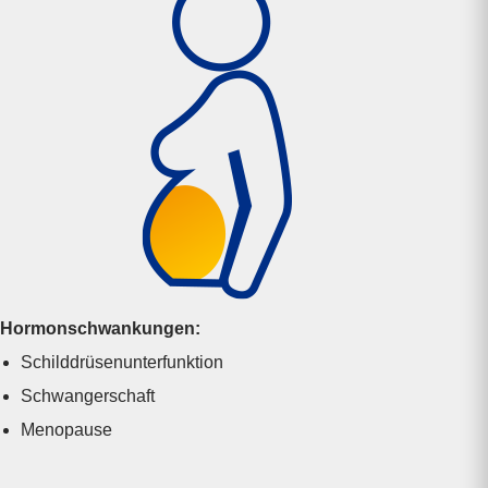
Hormon
schwan­kungen:
Schilddrüsen­unterfunktion
Schwanger­schaft
Menopause