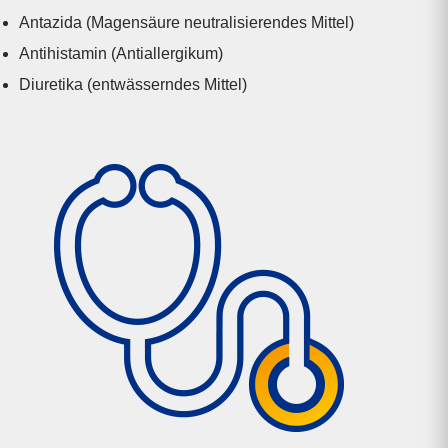
Antazida (Magensäure neutrali­sieren­des Mittel)
Antihistamin (Anti­allergikum)
Diuretika (ent­wässerndes Mittel)