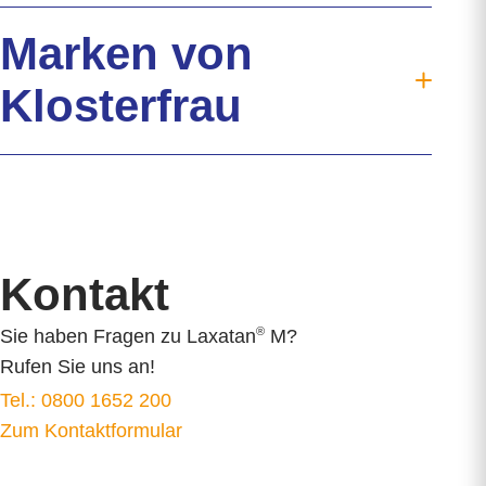
®
Laxatan
M
Marken von
Verdauung
Verstopfung
Klosterfrau
Hilfreiche Tipps
Wirkstoff Macrogol
Klosterfrau
Verträglichkeit
®
Oyono
Jetzt kaufen
Syxyl
Downloads
Akkermansia Probiocult
FAQ
Kontakt
Murnauers Bachblüten
Kontakt
Cannaren-Cannaxil
®
Sie haben Fragen zu Laxatan
M?
®
nasic
Rufen Sie uns an!
®
neo-angin
Tel.: 0800 1652 200
Elektrolyte +
Zum Kontaktformular
®
Femannose
®
Soledum