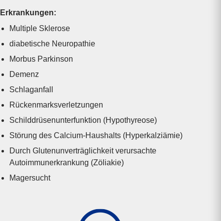
Erkrankungen:
Multiple Sklerose
diabetische Neuropathie
Morbus Parkinson
Demenz
Schlaganfall
Rückenmarks­verletzungen
Schilddrüsen­unterfunktion (Hypothyreose)
Störung des Calcium-Haushalts (Hyper­kalziämie)
Durch Gluten­unverträglich­keit verursachte
Autoimmun­erkrankung (Zöliakie)
Magersucht