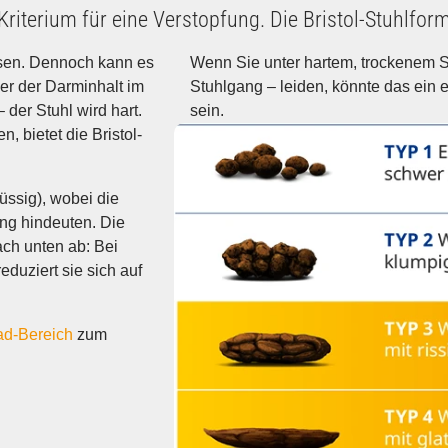
Kriterium für eine Verstopfung. Die Bristol-Stuhlform
üssen. Dennoch kann es
halb schmerzhaftem
ger der Darminhalt im
eine träge Verdauung
 der Stuhl wird hart.
sein.
, bietet die Bristol-
lüssig), wobei die
ung hindeuten. Die
ch unten ab: Bei
eduziert sie sich auf
d-Bereich
zum