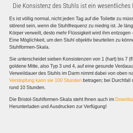
Die Konsistenz des Stuhls ist ein wesentliches 
Es ist völlig normal, nicht jeden Tag auf die Toilette zu m
Wenn Sie unter hartem, trockenem Stuhl – und des
störend sein, wenn die Stuhlfrequenz zu niedrig ist. Je län
Stuhlgang – leiden, könnte das ein erstes Anzeichen für 
Körper verweilt, desto mehr Flüssigkeit wird ihm entzogen –
Eine Möglichkeit, um den Stuhl objektiv beurteilen zu können
Stuhlformen-Skala.
Sie unterscheidet sieben Konsistenzen von 1 (hart) bis 7 (f
goldene Mitte, also Typ 3 und 4, auf eine gesunde Verdau
Verweildauer des Stuhls im Darm nimmt dabei von oben na
Verstopfung kann sie 100 Stunden
betragen; bei Durchfall r
rund 10 Stunden.
Die Bristol-Stuhlformen-Skala steht Ihnen auch im
Downloa
Herunterladen und Ausdrucken zur Verfügung!