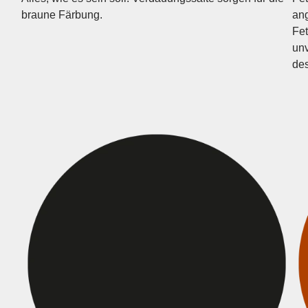
braune Färbung.
an­
Fet
unv
des