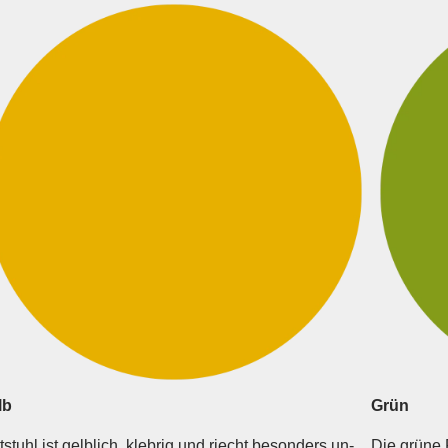
lb
Grün
tstuhl ist gelblich, klebrig und riecht besonders un­
Die grüne 