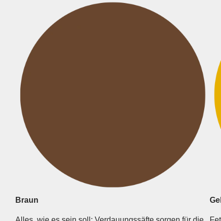
Braun
Ge
Alles, wie es sein soll: Verdauungs­säfte sorgen für die
Fet