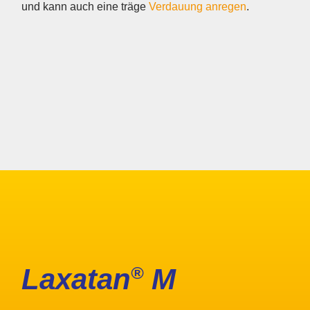
und kann auch eine träge
Verdauung anregen
.
Laxatan
®
M