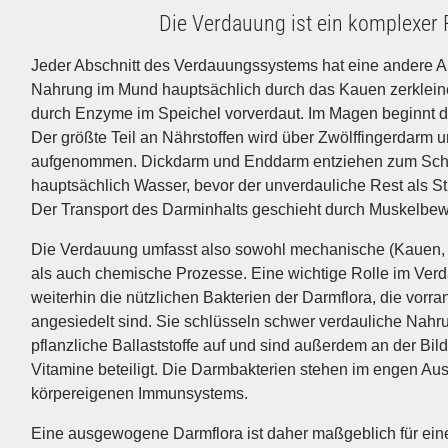
Die Verdauung ist ein komplexer
Jeder Abschnitt des Verdauungssystems hat eine andere A
Nahrung im Mund hauptsächlich durch das Kauen zerkleine
durch Enzyme im Speichel vorverdaut. Im Magen beginnt 
Der größte Teil an Nährstoffen wird über Zwölffingerdarm
aufgenommen. Dickdarm und Enddarm entziehen zum Sch
hauptsächlich Wasser, bevor der unverdauliche Rest als S
Der Transport des Darminhalts geschieht durch Muskelbe
Die Verdauung umfasst also sowohl mechanische (Kauen, 
als auch chemische Prozesse. Eine wichtige Rolle im Ver
weiterhin die nützlichen Bakterien der Darmflora, die vorr
angesiedelt sind. Sie schlüsseln schwer verdauliche Nahr
pflanzliche Ballaststoffe auf und sind außerdem an der Bil
Vitamine beteiligt. Die Darmbakterien stehen im engen Au
körpereigenen Immunsystems.
Eine ausgewogene Darmflora ist daher maßgeblich für ein