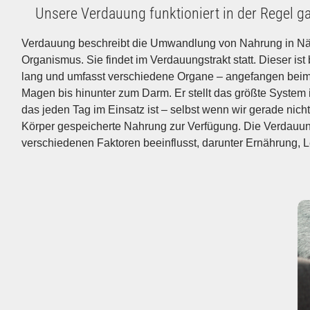
Unsere Verdauung funktioniert in der Regel ga
Verdauung beschreibt die Umwandlung von Nahrung in Näh
und körperliche Gesundheit. Negative Einflüsse können den V
Organismus. Sie findet im Verdauungstrakt statt. Dieser ist
lang und umfasst verschiedene Organe – angefangen bei
Magen bis hinunter zum Darm. Er stellt das größte System
das jeden Tag im Einsatz ist – selbst wenn wir gerade nicht
Körper gespeicherte Nahrung zur Verfügung. Die Verdauun
verschiedenen Faktoren beeinflusst, darunter Ernährung, 