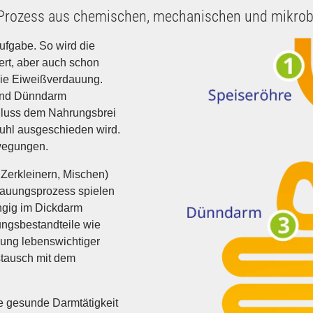
 Prozess aus chemischen, mechanischen und mikrob
ufgabe. So wird die
rt, aber auch schon
die Eiweißverdauung.
 und Dünndarm
luss dem Nahrungsbrei
tuhl ausgeschieden wird.
wegungen.
Zerkleinern, Mischen)
dauungsprozess spielen
angig im Dickdarm
ungsbestandteile wie
dung lebenswichtiger
stausch mit dem
e gesunde Darmtätigkeit