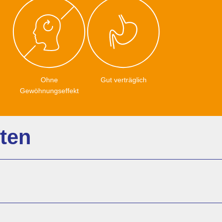
Ohne
Gut verträglich
Gewöhnungseffekt
ten
hsprachlich Laxans) zur symptomatischen Behandlung von (chro
 Elektrolyte und unterstützt so zusätzlich die Darmflora und d
auch wiederholt eingenommen werden.
itronigen Geschmack aus.